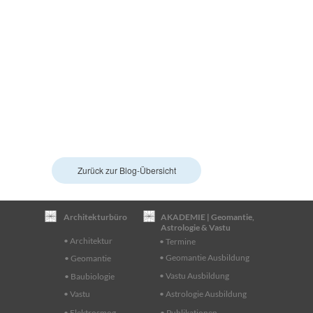
Zurück zur Blog-Übersicht
Architekturbüro
AKADEMIE | Geomantie,
Astrologie & Vastu
• Architektur
• Termine
• Geomantie Ausbildung
• Geomantie
• Vastu Ausbildung
• Baubiologie
• Vastu
• Astrologie Ausbildung
• Elektrosmog
• Publikationen