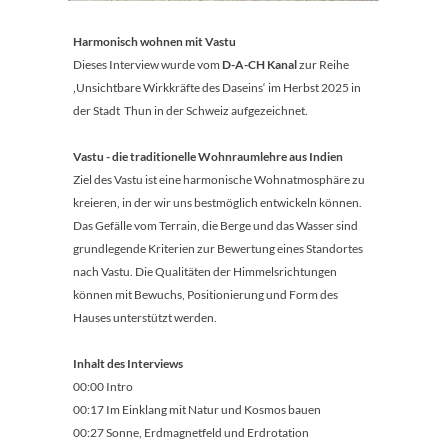
Harmonisch wohnen mit Vastu
Dieses Interview wurde vom
D-A-CH Kanal
zur Reihe
‚Unsichtbare Wirkkräfte des Daseins‘ im Herbst 2025 in
der Stadt Thun in der Schweiz aufgezeichnet.
Vastu - die traditionelle Wohnraumlehre aus Indien
Ziel des Vastu ist eine harmonische Wohnatmosphäre zu
kreieren, in der wir uns bestmöglich entwickeln können.
Das Gefälle vom Terrain, die Berge und das Wasser sind
grundlegende Kriterien zur Bewertung eines Standortes
nach Vastu. Die Qualitäten der Himmelsrichtungen
können mit Bewuchs, Positionierung und Form des
Hauses unterstützt werden.
Inhalt des Interviews
00:00 Intro
00:17 Im Einklang mit Natur und Kosmos bauen
00:27 Sonne, Erdmagnetfeld und Erdrotation