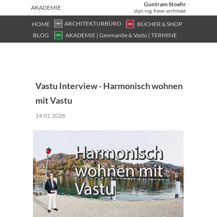
Guntram Stoehr
AKADEMIE
dipl.-ing. freier architekt
| FÜR
GEOMANTI
ARCHITEKTURBÜRO
HOME
BÜCHER & SHOP
E,
BLOG
AKADEMIE | Geomantie & Vastu | TERMINE
ASTROLOG
IE & VASTU
Vastu Interview - Harmonisch wohnen
mit Vastu
14.01.2026